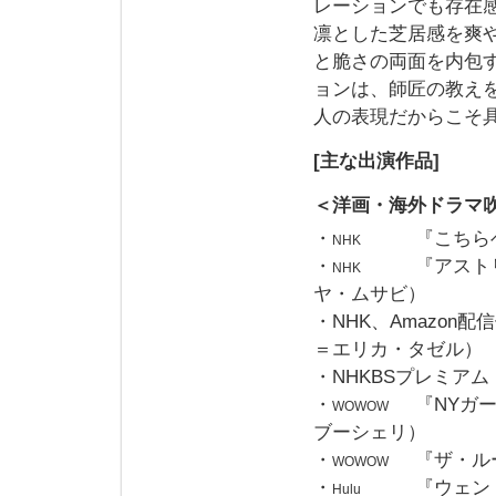
レーションでも存在
凛とした芝居感を爽
と脆さの両面を内包
ョンは、師匠の教え
人の表現だからこそ
[主な出演作品]
＜洋画・海外ドラマ
・
『こちら
NHK
・
『アスト
NHK
ヤ・ムサビ）
・NHK、Amazon配信
＝エリカ・タゼル）
・NHKBSプレミア
・
『NYガ
WOWOW
ブーシェリ）
・
『ザ・ル
WOWOW
・
『ウェン
Hulu