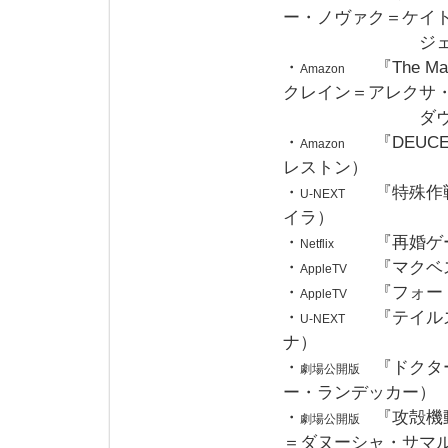
ー・ノヴァク＝ケイ
ジェンキ
・
『The M
Amazon
クレイン＝アレクサ
ダヴァロ
・
『DEUC
Amazon
レストン）
・
『特殊作
U-NEXT
イラ）
・
『再婚ゲ
Netflix
・
『マクベ
AppleTV
・
『フォー
AppleTV
・
『テイル
U-NEXT
ナ）
・
『ドクタ
劇場公開版
ー・ランデッカー）
・
『攻殻機
劇場公開版
＝ダヌーシャ・サマ