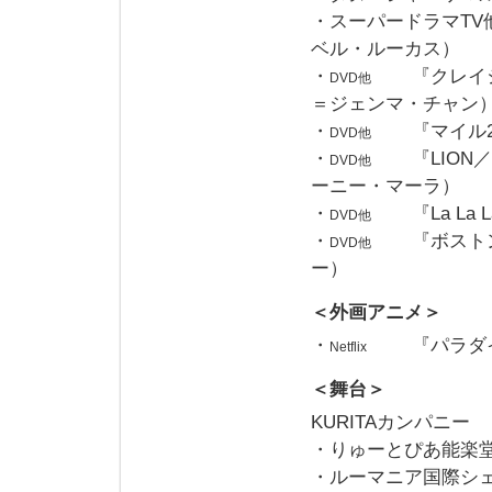
・スーパードラマTV
ベル・ルーカス）
・
『クレイ
DVD他
＝ジェンマ・チャン
・
『マイル
DVD他
・
『LIO
DVD他
ーニー・マーラ）
・
『La L
DVD他
・
『ボスト
DVD他
ー）
＜外画アニメ＞
・
『パラダ
Netflix
＜舞台＞
KURITAカンパニー
・りゅーとぴあ能楽
・ルーマニア国際シ