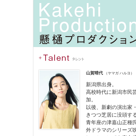
山賀晴代
（ヤマガ ハルヨ）
新潟県出身。
高校時代に新潟市民
加。
以後、新劇の演出家
きつつ芝居に没頭す
青年座の津嘉山正種
外ドラマのシリーズ