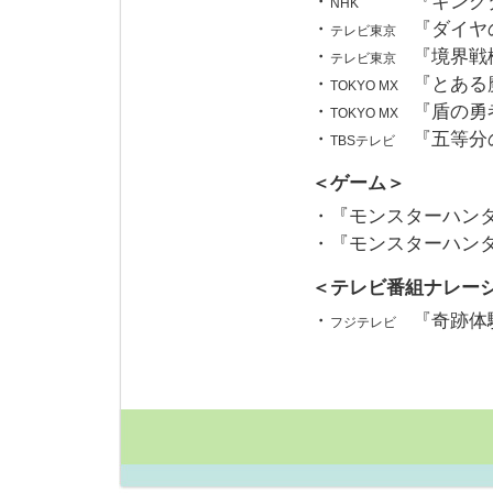
・
『キング
NHK
・
『ダイヤ
テレビ東京
・
『境界戦
テレビ東京
・
『とある
TOKYO MX
・
『盾の勇
TOKYO MX
・
『五等分
TBSテレビ
＜ゲーム＞
・『モンスターハンタ
・『モンスターハン
＜テレビ番組ナレー
・
『奇跡体
フジテレビ