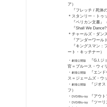
ア）
『フレッチ / 死体
＊スタンリー・トゥ
『ペリカン文書』（
『Shall We Da
＊チャールズ・ダン
『アンダーワールド
『キングスマン：フ
ート・キッチナー）
・
『G.I
劇場公開版
官＝ブルース・ウィ
・
『エンド
劇場公開版
ス＝ジェームズ・ウ
・
『ジオス
劇場公開版
フ）
・
『アウト
DVD/Blu-ray
・
『ツーリ
DVD/Blu-ray