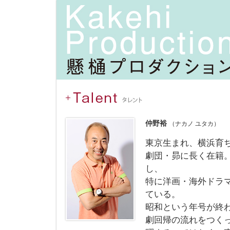
仲野裕
（ナカノ ユタカ）
東京生まれ、横浜育
劇団・昴に長く在籍
し、
特に洋画・海外ドラ
ている。
昭和という年号が終
劇回帰の流れをつく