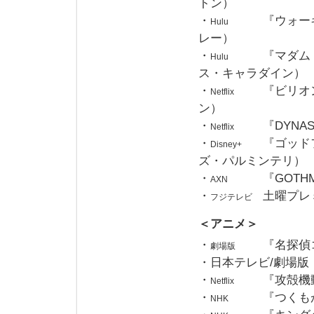
トン）
・
『ウォー
Hulu
レー）
・
『マダム
Hulu
ス・キャラダイン）
・
『ビリオ
Netflix
ン）
・
『DYN
Netflix
・
『ゴッド
Disney+
ズ・パルミンテリ）
・
『GOT
AXN
・
土曜プレ
フジテレビ
＜アニメ＞
・
『名探偵
劇場版
・日本テレビ/劇場版
・
『攻殻機動
Netflix
・
『つくも
NHK