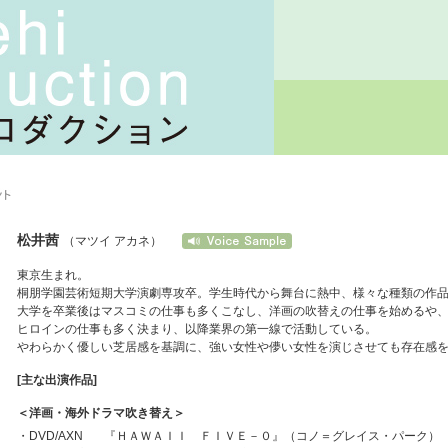
松井茜
（マツイ アカネ）
東京生まれ。
桐朋学園芸術短期大学演劇専攻卒。学生時代から舞台に熱中、様々な種類の作
大学を卒業後はマスコミの仕事も多くこなし、洋画の吹替えの仕事を始めるや
ヒロインの仕事も多く決まり、以降業界の第一線で活動している。
やわらかく優しい芝居感を基調に、強い女性や儚い女性を演じさせても存在感
[主な出演作品]
＜洋画・海外ドラマ吹き替え＞
・
DVD/AXN
『ＨＡＷＡＩＩ ＦＩＶＥ－０』（コノ＝グレイス・パーク）