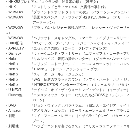
・NHKBSプレミアム『コウラン伝 始皇帝の母」（雅王女）
・
NHK
『アストリッドとラファエル4 文書係の事件録』
・
WOWOW
『ブラインドスポット タトゥーの女』（パターソン＝アシュレ
・
WOWOW
『英国サスペンス ザ・ファイブ -残されたDNA- 』（アリー
アーターソン）
・
WOWOW
『ブラッド&トレジャー 伝説の秘宝』（レクシー・ヴァジーリ
ス）
・
WOWOW
『ハリウッド・スキャンダル』（マーラ・メイブリー＝リリー
・
Hulu配信
『NYガールズ・ダイアリー』（ジェーン＝ケイティ・スティー
・
APPLETV+
『エセックスの蛇』（コーラ＝クレア・デインズ）
・
Disney+
『ウィークエンド・ファミリー』（エマ＝ダフネ・コーテ＝ア
・
Hulu
『キルジョイズ 銀河の賞金ハンター』（ダッチ＝ハンナ・ジ
・
Netflix
『マリッジ・ストーリー』（ニコール＝スカーレット・ヨハン
・
Netflix
『TITANS』（ドーン・グランジャー＝ダヴ）
・
Netflix
『スケーターガール』（ジェシカ）
・
Netflix
『SAS：反逆のブラックスワン』（ソフィ・ハート = ハナ・
・
Netflix
『INTERCEPTOR インターセプター』（ＪＪ＝エルサ・パタ
・
U-NEXT
『テイルズ・オブ・ザ・ウォーキング・デッド』（イーヴィー
・
iTunes他
『コスメティック・ウォー わたしたちがBOSSよ！』(メル・
バーン)
・
DVD
『ジョン・ウィック：パラベラム』（裁定人＝エイジア・ケイ
・
Amazon
『アメリカン・ゴッズ』（ローラ・ムーン＝エミリー・ブラウ
・
劇場
『マイ・ファニー・レディ』（イザベラ・“イジー”・パターソ
プーツ）
・
劇場他
『ハッピーエンドが書けるまで』（エリカ＝ジェニファー・コ