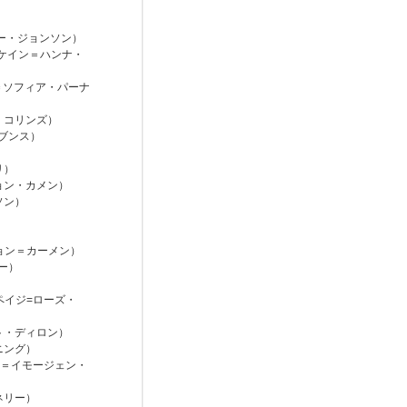
ー・ジョンソン）
・ケイン＝ハンナ・
＝ソフィア・パーナ
・コリンズ）
ブンス）
リ）
ョン・カメン）
ソン）
ジョン＝カーメン）
キー）
）
ペイジ=ローズ・
ト・ディロン）
ニング）
ン＝イモージェン・
ネリー）