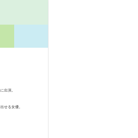
品に出演。
、
を出せる女優。