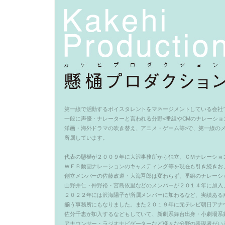
第一線で活動するボイスタレントをマネージメントしている会社
一般に声優・ナレーターと言われる分野<番組やCMのナレーショ
洋画・海外ドラマの吹き替え、アニメ・ゲーム等>で、第一線の
所属しています。
代表の懸樋が２００９年に大沢事務所から独立、ＣＭナレーショ
ＷＥＢ動画ナレーションのキャスティング等を現在も引き続きお
創立メンバーの佐藤政道・大海吾郎は変わらず、番組のナレーシ
山野井仁・仲野裕・宮島依里などのメンバーが２０１４年に加入
２０２２年には沢海陽子が所属メンバーに加わるなど、実績ある
揃う事務所にもなりました。また２０１９年に元テレビ朝日アナ
佐分千恵が加入するなどもしていて、新劇系舞台出身・小劇場系
アナウンサー・ラジオナビゲーターなど様々な分野の表現者がい