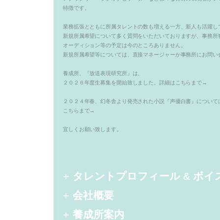
特徴です。
業務拡張とともに所属タレントの数も増える一方、新人も活躍し
新規所属希望について多く質問をいただいておりますが、事務所
オーディション等の予定は今のところありません。
新規所属希望等については、直接マネージャーか事務所にお問い
養成所、『放送表現研究所』は、
２０２６年度生募集を開始致しました。
詳細はこちらまで→
２０２４年春、幻冬舎より発売された小説『声優白書』について
こちらまで→
宜しくお願い致します。
タレントプロフィール
&
ボイ
会社概要
養成所案内